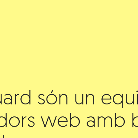
duard són un equ
dors web amb b