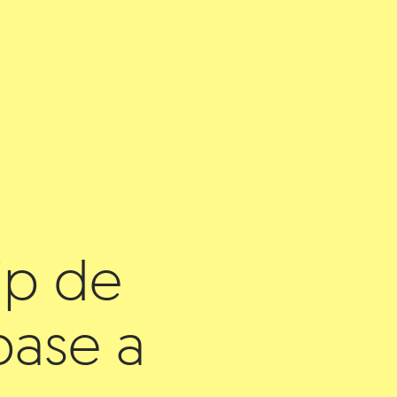
ip de
ase a